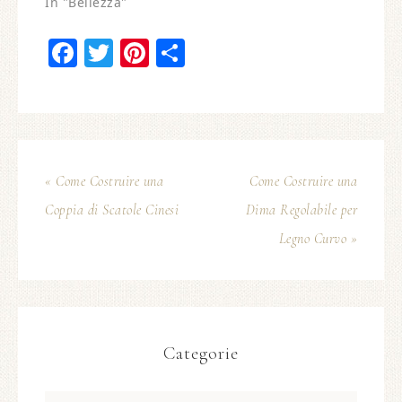
In "Bellezza"
Facebook
Twitter
Pinterest
Condividi
« Come Costruire una
Come Costruire una
Coppia di Scatole Cinesi
Dima Regolabile per
Legno Curvo »
Categorie