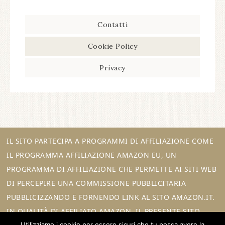
Contatti
Cookie Policy
Privacy
IL SITO PARTECIPA A PROGRAMMI DI AFFILIAZIONE COME
IL PROGRAMMA AFFILIAZIONE AMAZON EU, UN
PROGRAMMA DI AFFILIAZIONE CHE PERMETTE AI SITI WEB
DI PERCEPIRE UNA COMMISSIONE PUBBLICITARIA
PUBBLICIZZANDO E FORNENDO LINK AL SITO AMAZON.IT.
IN QUALITÀ DI AFFILIATO AMAZON, IL PRESENTE SITO
Utilizziamo i cookie per essere sicuri che tu possa avere la