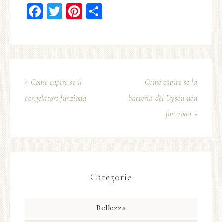
Facebook
Twitter
Pinterest
Condividi
« Come capire se il
Come capire se la
congelatore funziona​
batteria del Dyson non
funziona​ »
Categorie
Bellezza