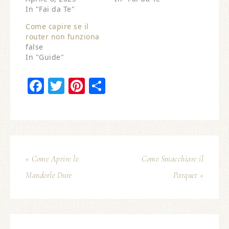
In "Fai da Te"
Come capire se il
router non funziona​
false
In "Guide"
Facebook
Twitter
Pinterest
Condividi
« Come Aprire le
Come Smacchiare il
Mandorle Dure
Parquet »