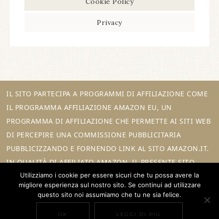
Cookie Policy
Privacy
IL SITO PARTECIPA A PROGRAMMI DI AFFILIAZIONE COME
IL PROGRAMMA AFFILIAZIONE AMAZON EU, UN
PROGRAMMA DI AFFILIAZIONE CHE PERMETTE AI SITI WEB
DI PERCEPIRE UNA COMMISSIONE PUBBLICITARIA
PUBBLICIZZANDO E FORNENDO LINK AL SITO AMAZON.IT.
IN QUALITÀ DI AFFILIATO AMAZON, IL PRESENTE SITO
Utilizziamo i cookie per essere sicuri che tu possa avere la
RICEVE UN GUADAGNO PER CIASCUN ACQUISTO IDONEO.
migliore esperienza sul nostro sito. Se continui ad utilizzare
questo sito noi assumiamo che tu ne sia felice.
OK
LEGGI DI PIÙ
COPYRIGHT © 2026 ·
REFINED THEME
ON
GENESIS FRAMEWORK
·