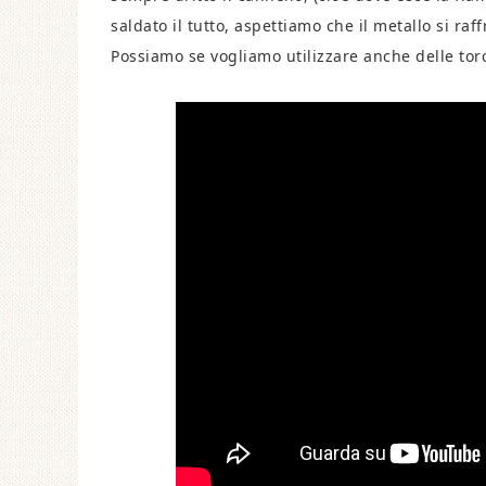
saldato il tutto, aspettiamo che il metallo si raf
Possiamo se vogliamo utilizzare anche delle tor