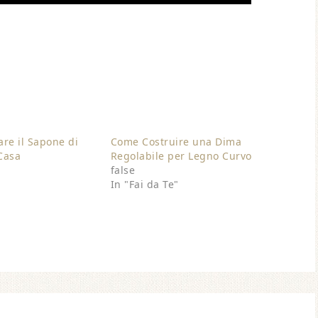
re il Sapone di
Come Costruire una Dima
 Casa
Regolabile per Legno Curvo
false
"
In "Fai da Te"