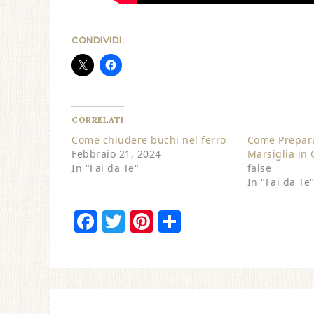
CONDIVIDI:
CORRELATI
Come chiudere buchi nel ferro
Come Prepara
Febbraio 21, 2024
Marsiglia in
In "Fai da Te"
false
In "Fai da Te
Facebook
Twitter
Pinterest
Condividi