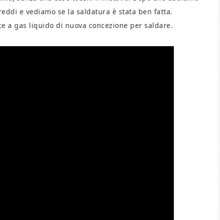
freddi e vediamo se la saldatura è stata ben fatta.
ce a gas liquido di nuova concezione per saldare.