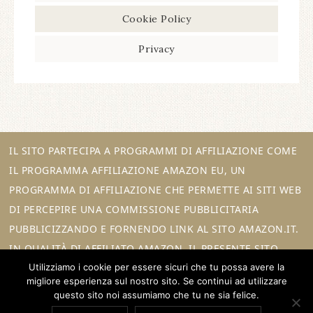
Cookie Policy
Privacy
IL SITO PARTECIPA A PROGRAMMI DI AFFILIAZIONE COME
IL PROGRAMMA AFFILIAZIONE AMAZON EU, UN
PROGRAMMA DI AFFILIAZIONE CHE PERMETTE AI SITI WEB
DI PERCEPIRE UNA COMMISSIONE PUBBLICITARIA
PUBBLICIZZANDO E FORNENDO LINK AL SITO AMAZON.IT.
IN QUALITÀ DI AFFILIATO AMAZON, IL PRESENTE SITO
Utilizziamo i cookie per essere sicuri che tu possa avere la
RICEVE UN GUADAGNO PER CIASCUN ACQUISTO IDONEO.
migliore esperienza sul nostro sito. Se continui ad utilizzare
questo sito noi assumiamo che tu ne sia felice.