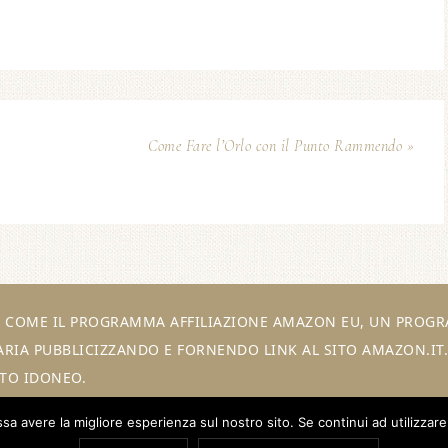
Come Fare l’Orlo con il Punto Rammendo »
NE COME IL PROGRAMMA AFFILIAZIONE AMAZON EU, UN PROGRA
RIA PUBBLICIZZANDO E FORNENDO LINK AL SITO AMAZON.IT. 
TO IDONEO.
ssa avere la migliore esperienza sul nostro sito. Se continui ad utilizzar