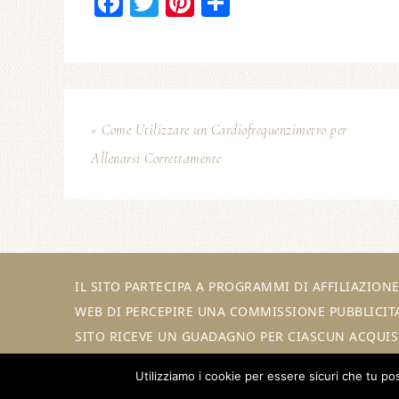
Facebook
Twitter
Pinterest
Condividi
« Come Utilizzare un Cardiofrequenzimetro per
Allenarsi Correttamente
IL SITO PARTECIPA A PROGRAMMI DI AFFILIAZIO
WEB DI PERCEPIRE UNA COMMISSIONE PUBBLICITA
SITO RICEVE UN GUADAGNO PER CIASCUN ACQUIS
Utilizziamo i cookie per essere sicuri che tu po