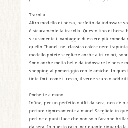
Tracolla
Altro modello di borsa, perfetto da indossare sop
è sicuramente la tracolla. Questo tipo di borsa 
sicuramente il vantaggio di essere più comoda 
quello Chanel, nel classico colore nero trapunt
modello potete scegliere anche altri colori, soprat
Sono anche molto belle da indossare le borse mod
shopping al pomeriggio con le amiche. In questo
tinte forti come il rosso, il verde scuro o addiritt
Pochette a mano
Infine, per un perfetto outfit da sera, non c’è 
portare rigorosamente a mano! Scegliete in ques
perline e punti luce che non solo faranno brilla
da sera. In questo caso, per quanto riguarda la s