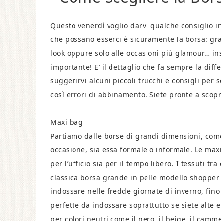
Questo venerdì voglio darvi qualche consiglio in 
che possano esserci è sicuramente la borsa: grand
look oppure solo alle occasioni più glamour… in
importante! E’ il dettaglio che fa sempre la diff
suggerirvi alcuni piccoli trucchi e consigli per 
così errori di abbinamento. Siete pronte a scoprir
Maxi bag
Partiamo dalle borse di grandi dimensioni, comod
occasione, sia essa formale o informale. Le maxi
per l’ufficio sia per il tempo libero. I tessuti t
classica borsa grande in pelle modello shopper 
indossare nelle fredde giornate di inverno, fin
perfette da indossare soprattutto se siete alte 
per colori neutri come il nero, il beige, il cammel