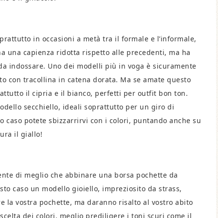
rattutto in occasioni a metà tra il formale e l’informale,
ha una capienza ridotta rispetto alle precedenti, ma ha
da indossare. Uno dei modelli più in voga è sicuramente
ato con tracollina in catena dorata. Ma se amate questo
tutto il cipria e il bianco, perfetti per outfit bon ton.
ello secchiello, ideali soprattutto per un giro di
 caso potete sbizzarrirvi con i colori, puntando anche su
ura il giallo!
niente di meglio che abbinare una borsa pochette da
to caso un modello gioiello, impreziosito da strass,
re la vostra pochette, ma daranno risalto al vostro abito
celta dei colori, meglio prediligere i toni scuri come il