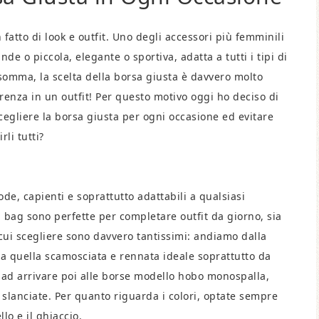
fatto di look e outfit. Uno degli accessori più femminili
e o piccola, elegante o sportiva, adatta a tutti i tipi di
somma, la scelta della borsa giusta è davvero molto
erenza in un outfit! Per questo motivo oggi ho deciso di
scegliere la borsa giusta per ogni occasione ed evitare
li tutti?
e, capienti e soprattutto adattabili a qualsiasi
 bag sono perfette per completare outfit da giorno, sia
ra cui scegliere sono davvero tantissimi: andiamo dalla
a quella scamosciata e rennata ideale soprattutto da
o ad arrivare poi alle borse modello hobo monospalla,
e slanciate. Per quanto riguarda i colori, optate sempre
lo e il ghiaccio.