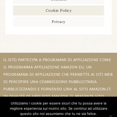
Cookie Policy
Privacy
IL SITO PARTECIPA A PROGRAMMI DI AFFILIAZIONE COME
IL PROGRAMMA AFFILIAZIONE AMAZON EU, UN
PROGRAMMA DI AFFILIAZIONE CHE PERMETTE AI SITI WEB
DI PERCEPIRE UNA COMMISSIONE PUBBLICITARIA
PUBBLICIZZANDO E FORNENDO LINK AL SITO AMAZON.IT.
IN QUALITÀ DI AFFILIATO AMAZON, IL PRESENTE SITO
Utilizziamo i cookie per essere sicuri che tu possa avere la
RICEVE UN GUADAGNO PER CIASCUN ACQUISTO IDONEO.
migliore esperienza sul nostro sito. Se continui ad utilizzare
questo sito noi assumiamo che tu ne sia felice.