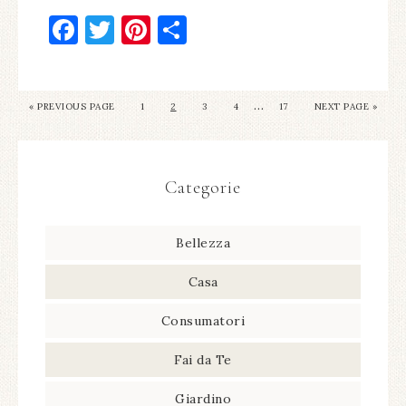
Facebook
Twitter
Pinterest
Condividi
…
« PREVIOUS PAGE
1
2
3
4
17
NEXT PAGE »
Categorie
Bellezza
Casa
Consumatori
Fai da Te
Giardino