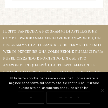
IL SITO PARTECIPA A PROGRAMMI DI AFFILIAZIONE
COME IL PROGRAMMA AFFILIAZIONE AMAZON EU, UN
PROGRAMMA DI AFFILIAZIONE CHE PERMETTE AI SITI
WEB DI PERCEPIRE UNA COMMISSIONE PUBBLICITARIA
PUBBLICIZZANDO E FORNENDO LINK AL SITO
AMAZON.IT. IN QUALITÀ DI AFFILIATO AMAZON, IL
PRESENTE SITO RICEVE UN GUADAGNO PER CIASCUN
Utilizziamo i cookie per essere sicuri che tu possa avere la
ACQUISTO IDONEO.
migliore esperienza sul nostro sito. Se continui ad utilizzare
questo sito noi assumiamo che tu ne sia felice.
OK
LEGGI DI PIÙ
COPYRIGHT © 2026 ·
REFINED THEME
ON
GENESIS FRAMEWORK
·
WORDPRESS
·
LOG IN