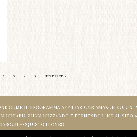
2
3
4
5
NEXT PAGE »
ZIONE COME IL PROGRAMMA AFFILIAZIONE AMAZON EU, UN 
BLICITARIA PUBBLICIZZANDO E FORNENDO LINK AL SITO A
CIASCUN ACQUISTO IDONEO.