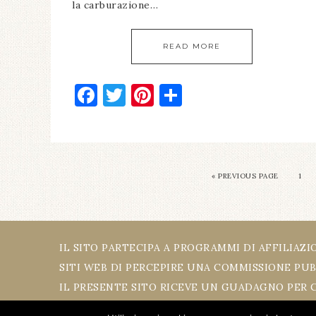
la carburazione…
READ MORE
Facebook
Twitter
Pinterest
Condividi
« PREVIOUS PAGE
1
IL SITO PARTECIPA A PROGRAMMI DI AFFILIA
SITI WEB DI PERCEPIRE UNA COMMISSIONE PUB
IL PRESENTE SITO RICEVE UN GUADAGNO PER 