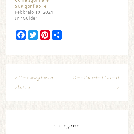
Come sgonfiare il
SUP gonfiabile
Febbraio 10, 2024
In "Guide"
Facebook
Twitter
Pinterest
Condividi
« Come Sciogliere La
Come Costruire i Cassetti
Plastica
»
Categorie