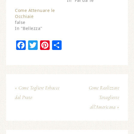
In "Fai da Te"
Come Attenuare le
Occhiaie
false
In "Bellezza"
Facebook
Twitter
Pinterest
Condividi
« Come Togliere Erbacce
Come Realizzare
dal Prato
Tovagliette
all’Americana »