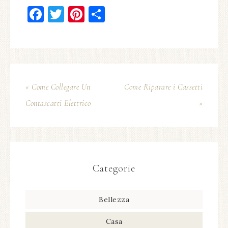
Facebook
Twitter
Pinterest
Condividi
« Come Collegare Un
Come Riparare i Cassetti
Contascatti Elettrico
»
Categorie
Bellezza
Casa