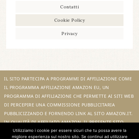
Contatti
Cookie Policy
Privacy
IL SITO PARTECIPA A PROGRAMMI DI AFFILIAZIONE COME
IL PROGRAMMA AFFILIAZIONE AMAZON EU, UN
PROGRAMMA DI AFFILIAZIONE CHE PERMETTE AI SITI WEB
DI PERCEPIRE UNA COMMISSIONE PUBBLICITARIA
PUBBLICIZZANDO E FORNENDO LINK AL SITO AMAZON.IT.
IN QUALITÀ DI AFFILIATO AMAZON, IL PRESENTE SITO
Utilizziamo i cookie per essere sicuri che tu possa avere la
RICEVE UN GUADAGNO PER CIASCUN ACQUISTO IDONEO.
migliore esperienza sul nostro sito. Se continui ad utilizzare