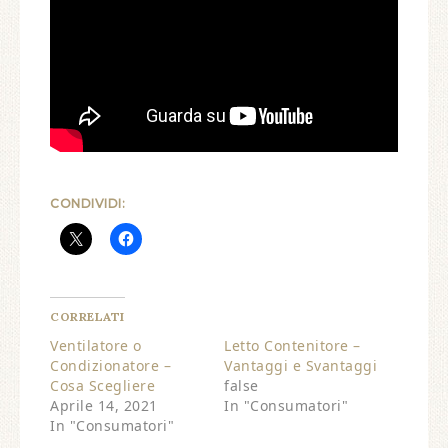
CONDIVIDI:
CORRELATI
Ventilatore o
Letto Contenitore –
Condizionatore –
Vantaggi e Svantaggi
Cosa Scegliere
false
Aprile 14, 2021
In "Consumatori"
In "Consumatori"