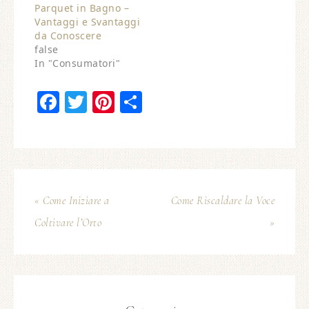
Parquet in Bagno –
Vantaggi e Svantaggi
da Conoscere
false
In "Consumatori"
Facebook
Twitter
Pinterest
Condividi
« Come Iniziare a
Come Riscaldare la Voce
Coltivare l’Orto
»