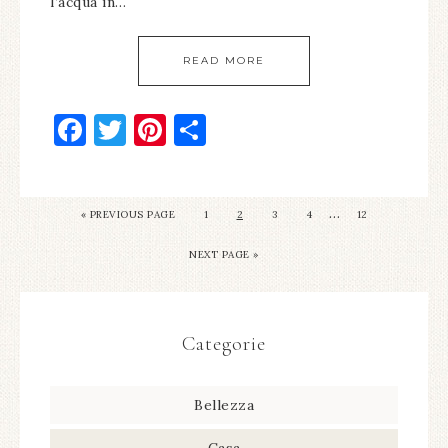
l’acqua in…
READ MORE
Facebook
Twitter
Pinterest
Condividi
…
« PREVIOUS PAGE
1
2
3
4
12
NEXT PAGE »
Categorie
Bellezza
Casa