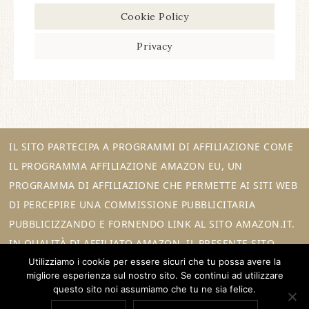
Cookie Policy
Privacy
IL SITO PARTECIPA A PROGRAMMI DI AFFILIAZIONE COME
IL PROGRAMMA AFFILIAZIONE AMAZON EU, UN
PROGRAMMA DI AFFILIAZIONE CHE PERMETTE AI SITI WEB
DI PERCEPIRE UNA COMMISSIONE PUBBLICITARIA
PUBBLICIZZANDO E FORNENDO LINK AL SITO AMAZON.IT.
IN QUALITÀ DI AFFILIATO AMAZON, IL PRESENTE SITO
Utilizziamo i cookie per essere sicuri che tu possa avere la
RICEVE UN GUADAGNO PER CIASCUN ACQUISTO IDONEO.
migliore esperienza sul nostro sito. Se continui ad utilizzare
questo sito noi assumiamo che tu ne sia felice.