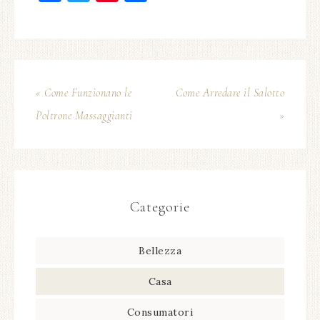
« Come Funzionano le
Come Arredare il Salotto
Poltrone Massaggianti
»
Categorie
Bellezza
Casa
Consumatori