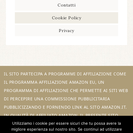
Contatti
Cookie Policy
Privacy
IL SITO PARTECIPA A PROGRAMMI DI AFFILIAZIONE COME
IL PROGRAMMA AFFILIAZIONE AMAZON EU, UN
PROGRAMMA DI AFFILIAZIONE CHE PERMETTE AI SITI WEB
DI PERCEPIRE UNA COMMISSIONE PUBBLICITARIA
PUBBLICIZZANDO E FORNENDO LINK AL SITO AMAZON.IT.
IN QUALITÀ DI AFFILIATO AMAZON, IL PRESENTE SITO
Utilizziamo i cookie per essere sicuri che tu possa avere la
RICEVE UN GUADAGNO PER CIASCUN ACQUISTO IDONEO.
migliore esperienza sul nostro sito. Se continui ad utilizzare