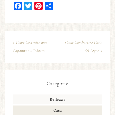
Facebook
Twitter
Pinterest
Condividi
« Come Costruire una
Come Combattere Carie
Capanna sull’Albero
del Legno »
Categorie
Bellezza
Casa