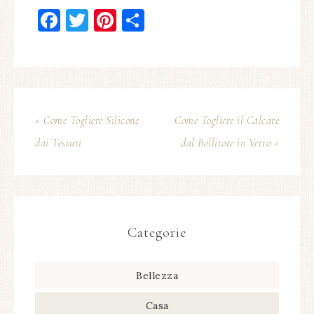
Facebook
Twitter
Pinterest
Condividi
« Come Togliere Silicone
Come Togliere il Calcare
dai Tessuti
dal Bollitore in Vetro »
Categorie
Bellezza
Casa