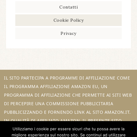
Contatti
Cookie Policy
Privacy
IL SITO PARTECIPA A PROGRAMMI DI AFFILIAZIONE COME
IL PROGRAMMA AFFILIAZIONE AMAZON EU, UN
PROGRAMMA DI AFFILIAZIONE CHE PERMETTE AI SITI WEB
DI PERCEPIRE UNA COMMISSIONE PUBBLICITARIA
PUBBLICIZZANDO E FORNENDO LINK AL SITO AMAZON.IT.
IN QUALITÀ DI AFFILIATO AMAZON, IL PRESENTE SITO
Utilizziamo i cookie per essere sicuri che tu possa avere la
RICEVE UN GUADAGNO PER CIASCUN ACQUISTO IDONEO.
migliore esperienza sul nostro sito. Se continui ad utilizzare