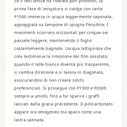
Se il test tattile ha rivelato pori profondi, la
prima fase di levigatura si svolge con carta
P1000 immersa in acqua leggermente saponata,
appoggiata su tampone di spugna flessibile. I
movimenti scorrono orizzontali per cinque-sei
passate leggere, mantenendo il foglio
costantemente bagnato. L’acqua lattiginosa che
cola testimonia la rimozione del film ossidato:
quando il latte bianco diventa più trasparente,
si cambia direzione e si lavora in diagonale,
assicurandosi di non creare solchi
preferenziali. Si prosegue con P1500 e P2000
sempre a umido, fino a far sparire i graffi
lasciati dalla grana precedente. Il policarbonato
appare ora omogeneo ma opaco come una
lastra satinata.