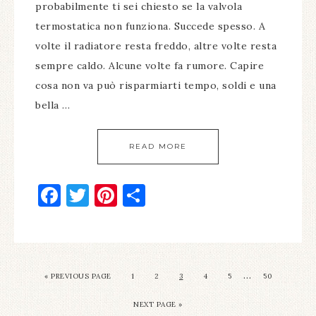
probabilmente ti sei chiesto se la valvola
termostatica non funziona. Succede spesso. A
volte il radiatore resta freddo, altre volte resta
sempre caldo. Alcune volte fa rumore. Capire
cosa non va può risparmiarti tempo, soldi e una
bella …
READ MORE
Facebook
Twitter
Pinterest
Condividi
…
« PREVIOUS PAGE
1
2
3
4
5
50
NEXT PAGE »